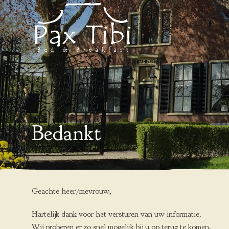
Bedankt
Geachte heer/mevrouw,
Hartelijk dank voor het versturen van uw informatie.
Wij proberen er zo snel mogelijk bij u op terug te komen.