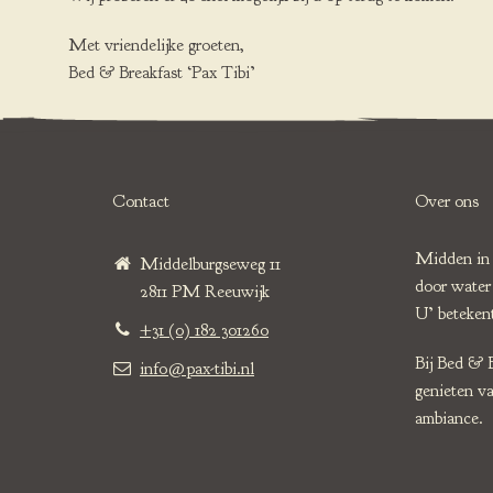
Met vriendelijke groeten,
Bed & Breakfast ‘Pax Tibi’
Contact
Over ons
Midden in 
Middelburgseweg 11
door water 
2811 PM Reeuwijk
U’ beteken
+31 (0) 182 301260
Bij Bed & B
info@pax-tibi.nl
genieten v
ambiance.